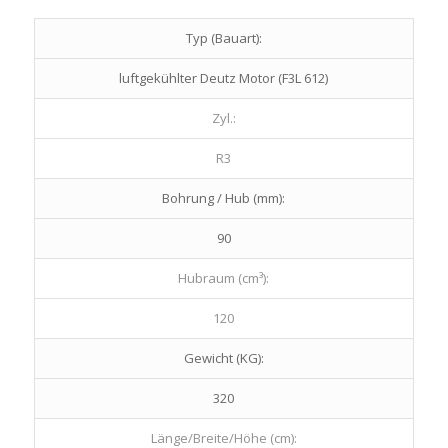
Typ (Bauart):
luftgekühlter Deutz Motor (F3L 612)
Zyl.:
R3
Bohrung / Hub (mm):
90
Hubraum (cm³):
120
Gewicht (KG):
320
Länge/Breite/Höhe (cm):