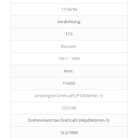
77/69/84
Verdichtung:
17,5
Bauzeit:
1957 – 1958
Anm.:
T/x033
Leistung bei Drehzahl (PS(kW)/min-1):
33/2100
Drehmoment bei Drehzahl (mkp(Nm)/min-1):
12,5/1800