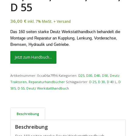
D 55
36,00
€
inkl. 7% MwSt. + Versand
Das 160 seiten starke Deutz Werkstatthandbuch behandelt die
Montage und Reparatur an Kupplung, Lenkung, Vorderachse,
Bremsen, Hydraulik und Getriebe.
Jetzt zum Handbuch...
Artikelnummer:
0cca06a7ff96
Kategorien:
D25
,
D30
,
D40
,
D50
,
Deutz
Traktoren
,
Reparaturhandbücher
Schlagwörter:
D 25
,
D 30
,
D 40 L
,
D
50S
,
D 55
,
Deutz Werkstatthandbuch
Beschreibung
Beschreibung