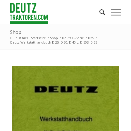
Shop
Du bist hier:
Startseite
/
Shop
/
Deutz D-Serie
/
D25
/
Deutz Werkstatthandbuch D 25, D 30, D 40 L, D 50S, D 55