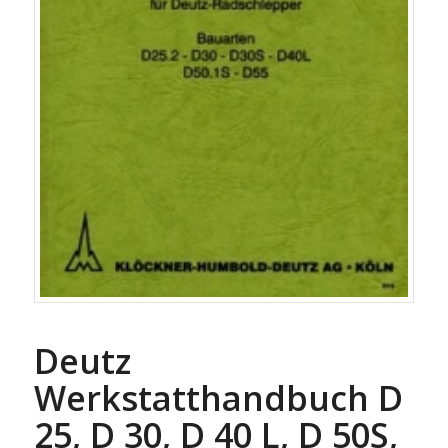
Deutz
Werkstatthandbuch D
25, D 30, D 40 L, D 50S,