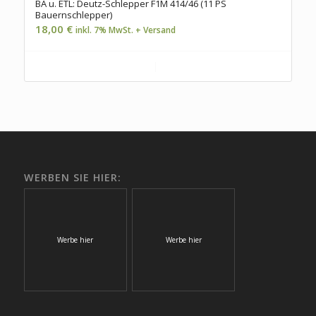
BA u. ETL: Deutz-Schlepper F1M 414/46 (11 PS
Bauernschlepper)
18,00
€
inkl. 7% MwSt. + Versand
In den Warenkorb
Details anzeigen
WERBEN SIE HIER:
Werbe hier
Werbe hier